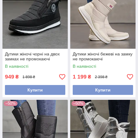
Дутики жіночі чорні на двох
Дутики жіночі бежеві на замку
замках не промокаючі
не промокаючі
В наявності
В наявності
949
1 199
₴
₴
1 898 ₴
2 398 ₴
Купити
Купити
–50%
–50%