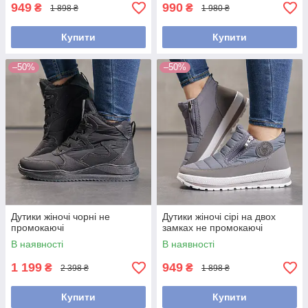
949
990
₴
₴
1 898 ₴
1 980 ₴
Купити
Купити
–50%
–50%
Дутики жіночі чорні не
Дутики жіночі сірі на двох
промокаючі
замках не промокаючі
В наявності
В наявності
1 199
949
₴
₴
2 398 ₴
1 898 ₴
Купити
Купити