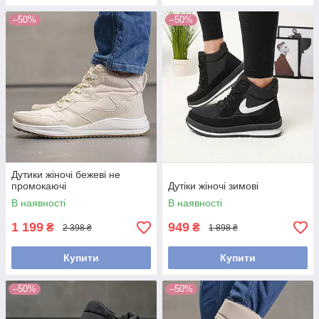
–50%
–50%
Дутики жіночі бежеві не
промокаючі
Дутіки жіночі зимові
В наявності
В наявності
1 199
949
₴
₴
2 398 ₴
1 898 ₴
Купити
Купити
–50%
–50%