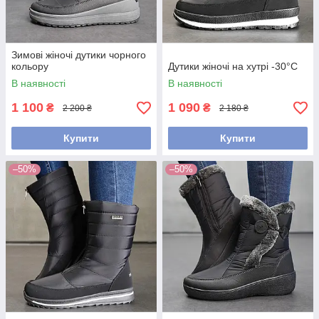
Зимові жіночі дутики чорного
кольору
Дутики жіночі на хутрі -30°С
В наявності
В наявності
1 100
1 090
₴
₴
2 200 ₴
2 180 ₴
Купити
Купити
–50%
–50%