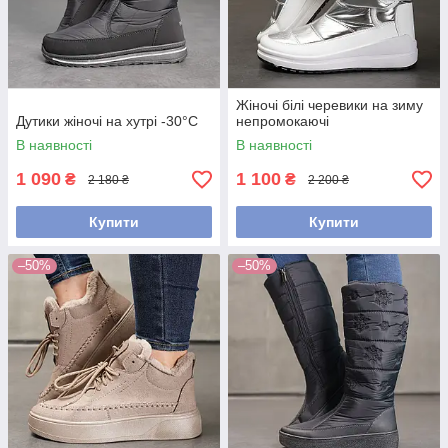
Жіночі білі черевики на зиму
Дутики жіночі на хутрі -30°С
непромокаючі
В наявності
В наявності
1 090
1 100
₴
₴
2 180 ₴
2 200 ₴
Купити
Купити
–50%
–50%