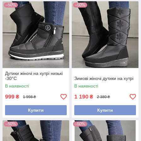
–50%
–50%
Дутики жіночі на хутрі низькі
-30°С
Зимові жіночі дутики на хутрі
В наявності
В наявності
999
1 190
₴
₴
1 998 ₴
2 380 ₴
Купити
Купити
–50%
–50%