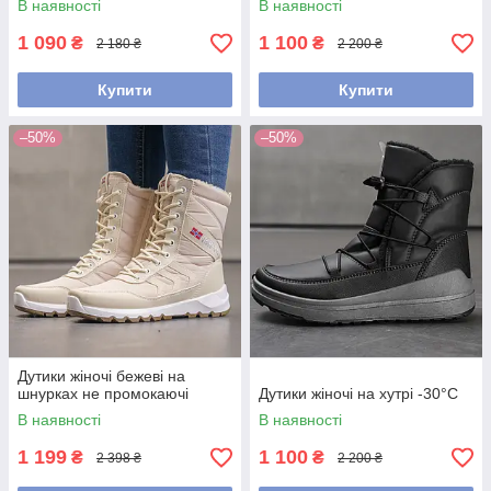
В наявності
В наявності
1 090
1 100
₴
₴
2 180 ₴
2 200 ₴
Купити
Купити
–50%
–50%
Дутики жіночі бежеві на
шнурках не промокаючі
Дутики жіночі на хутрі -30°С
В наявності
В наявності
1 199
1 100
₴
₴
2 398 ₴
2 200 ₴