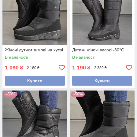
Жіночі дутики зимові на хутрі
Дутики жіночі високі -30°С
В наявності
В наявності
1 090
1 190
₴
₴
2 180 ₴
2 380 ₴
Купити
Купити
–50%
–50%