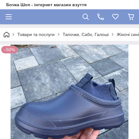
Бочка Шоп - інтернет магазин взуття
Товари та послуги
Тапочки, Сабо, Галоші
Жіночі син
–50%