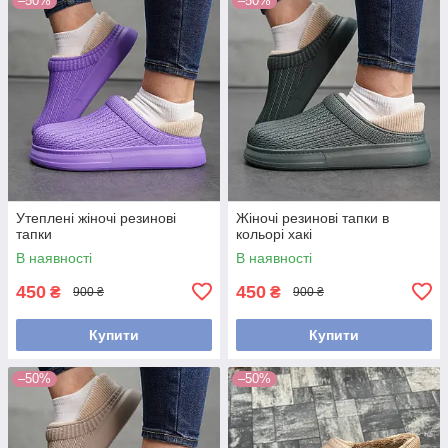
–50%
–50%
Утеплені жіночі резинові
Жіночі резинові тапки в
тапки
кольорі хакі
В наявності
В наявності
450
450
₴
₴
900 ₴
900 ₴
Купити
Купити
–50%
–50%