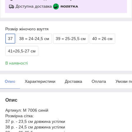
Доступна доставка
Розмір жіночого взуття
37
38 = 24-24,5 см
39 = 25-25,5 см
40 = 26 см
41=26,5-27 см
В наявності
Опис
Характеристики
Доставка
Оплата
Умови п
Опис
Артикул: М 7006 синій
Розмірна сітка:
37 р. - 23,5 см довжина устілки
38 р. - 24,5 см довжина устілки