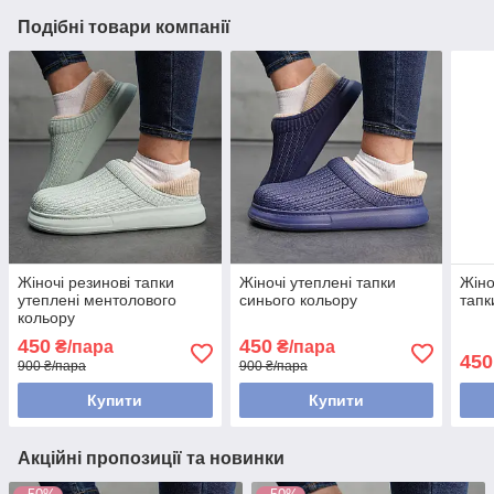
Подібні товари компанії
Жіночі резинові тапки
Жіночі утеплені тапки
Жіно
утеплені ментолового
синього кольору
тапк
кольору
450
450
₴/пара
₴/пара
450
900 ₴/пара
900 ₴/пара
Купити
Купити
Акційні пропозиції та новинки