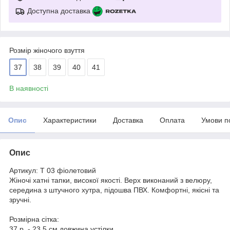
Доступна доставка
Розмір жіночого взуття
37
38
39
40
41
В наявності
Опис
Характеристики
Доставка
Оплата
Умови п
Опис
Артикул: Т 03 фіолетовий
Жіночі хатні тапки, високої якості. Верх виконаний з велюру,
середина з штучного хутра, підошва ПВХ. Комфортні, якісні та
зручні.
Розмірна сітка:
37 р. - 23,5 см довжина устілки