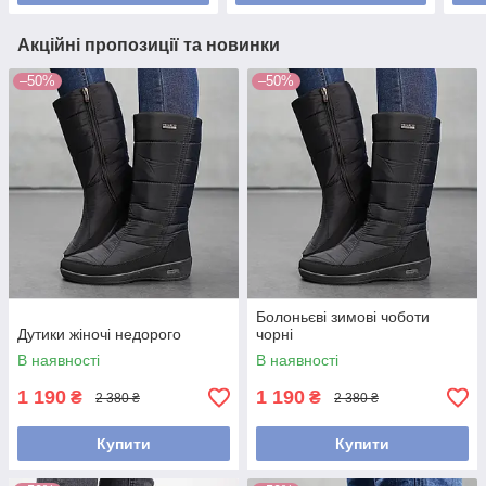
Акційні пропозиції та новинки
–50%
–50%
Болоньєві зимові чоботи
Дутики жіночі недорого
чорні
В наявності
В наявності
1 190
1 190
₴
₴
2 380 ₴
2 380 ₴
Купити
Купити