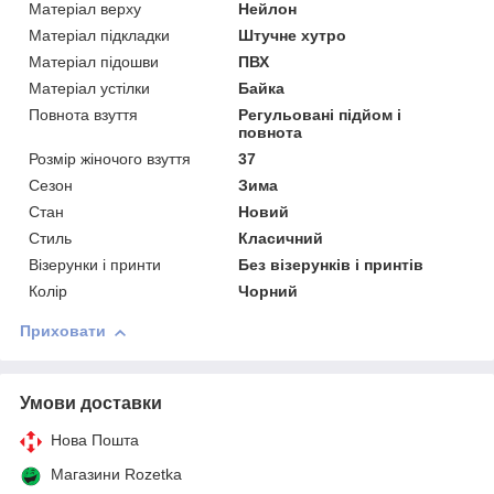
Матеріал верху
Нейлон
Матеріал підкладки
Штучне хутро
Матеріал підошви
ПВХ
Матеріал устілки
Байка
Повнота взуття
Регульовані підйом і
повнота
Розмір жіночого взуття
37
Сезон
Зима
Стан
Новий
Стиль
Класичний
Візерунки і принти
Без візерунків і принтів
Колір
Чорний
Приховати
Умови доставки
Нова Пошта
Магазини Rozetka