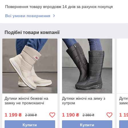
Повернення товару впродовж 14 днів за рахунок покупця
Всі умови повернення
Подібні товари компанії
Дутики жіночі бежеві на
Дутики жіночі на зиму з
Дути
замку не промокаючі
хутром
замк
1 199
1 190
1 1
₴
₴
2 398 ₴
2 380 ₴
Купити
Купити