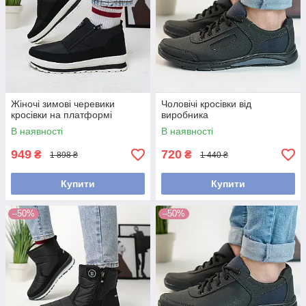
Жіночі зимові черевики
Чоловічі кросівки від
кросівки на платформі
виробника
В наявності
В наявності
949
720
₴
₴
1 898 ₴
1 440 ₴
Купити
Купити
–50%
–50%