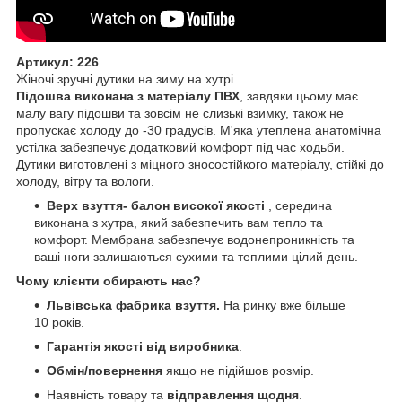
Артикул: 226
Жіночі зручні дутики на зиму на хутрі.
Підошва виконана з матеріалу ПВХ
, завдяки цьому має
малу вагу підошви та зовсім не слизькі взимку, також не
пропускає холоду до -30 градусів. М'яка утеплена анатомічна
устілка забезпечує додатковий комфорт під час ходьби.
Дутики виготовлені з міцного зносостійкого матеріалу, стійкі до
холоду, вітру та вологи.
Верх взуття- балон високої якості
, середина
виконана з хутра, який забезпечить вам тепло та
комфорт. Мембрана забезпечує водонепроникність та
ваші ноги залишаються сухими та теплими цілий день.
Чому клієнти обирають нас?
Львівська фабрика взуття.
На ринку вже більше
10 років.
Гарантія якості від виробника
.
Обмін/повернення
якщо не підійшов розмір.
Наявність товару та
відправлення щодня
.