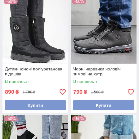
–50%
–50%
Дутики жіночі поліуретанова
Чорні черевики чоловічі
підошва
зимові на хутрі
В наявності
В наявності
890
790
₴
₴
1 780 ₴
1 580 ₴
Купити
Купити
–50%
–50%