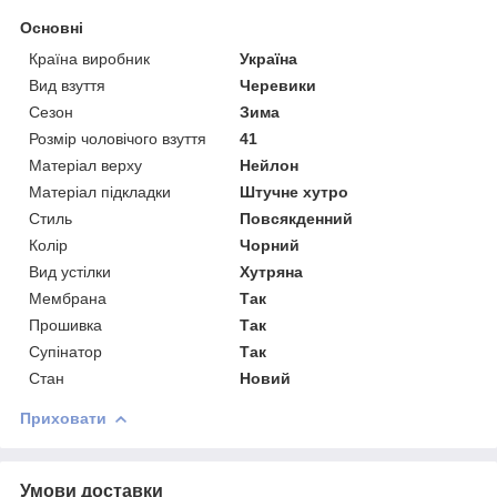
Основні
Країна виробник
Україна
Вид взуття
Черевики
Сезон
Зима
Розмір чоловічого взуття
41
Матеріал верху
Нейлон
Матеріал підкладки
Штучне хутро
Стиль
Повсякденний
Колір
Чорний
Вид устілки
Хутряна
Мембрана
Так
Прошивка
Так
Супінатор
Так
Стан
Новий
Приховати
Умови доставки