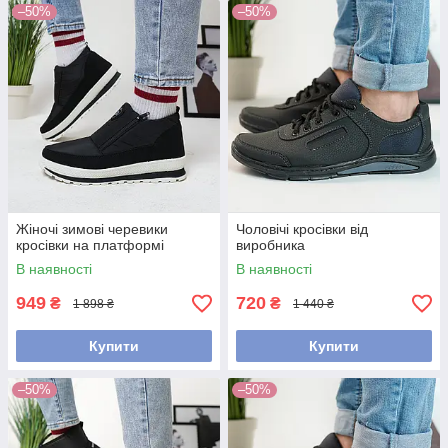
–50%
–50%
Жіночі зимові черевики
Чоловічі кросівки від
кросівки на платформі
виробника
В наявності
В наявності
949
720
₴
₴
1 898 ₴
1 440 ₴
Купити
Купити
–50%
–50%