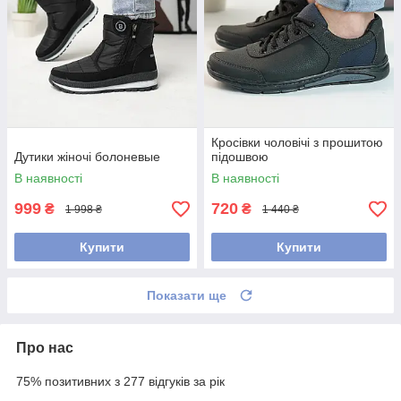
Кросівки чоловічі з прошитою
Дутики жіночі болоневые
підошвою
В наявності
В наявності
999
720
₴
₴
1 998 ₴
1 440 ₴
Купити
Купити
Показати ще
Про нас
75% позитивних з 277 відгуків за рік