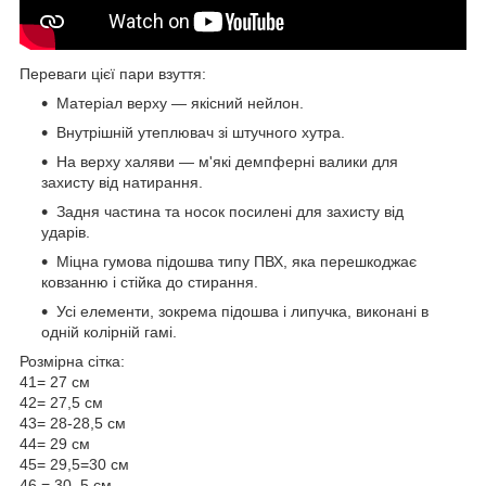
Переваги цієї пари взуття:
Матеріал верху — якісний нейлон.
Внутрішній утеплювач зі штучного хутра.
На верху халяви — м'які демпферні валики для
захисту від натирання.
Задня частина та носок посилені для захисту від
ударів.
Міцна гумова підошва типу ПВХ, яка перешкоджає
ковзанню і стійка до стирання.
Усі елементи, зокрема підошва і липучка, виконані в
одній колірній гамі.
Розмірна сітка:
41= 27 см
42= 27,5 см
43= 28-28,5 см
44= 29 см
45= 29,5=30 см
46 = 30, 5 см