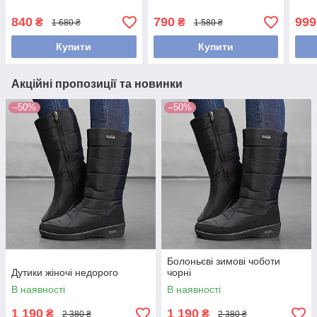
840
790
999
₴
₴
1 680 ₴
1 580 ₴
Купити
Купити
Акційні пропозиції та новинки
–50%
–50%
Болоньєві зимові чоботи
Дутики жіночі недорого
чорні
В наявності
В наявності
1 190
1 190
₴
₴
2 380 ₴
2 380 ₴