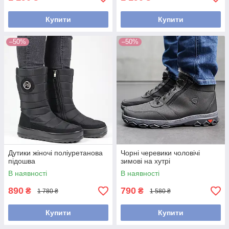
Купити
Купити
–50%
–50%
Дутики жіночі поліуретанова
Чорні черевики чоловічі
підошва
зимові на хутрі
В наявності
В наявності
890
790
₴
₴
1 780 ₴
1 580 ₴
Купити
Купити