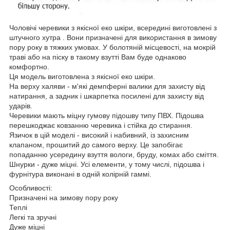
Чоловічі черевики з якісної еко шкіри, всередині виготовлені з
штучного хутра . Вони призначені для використання в зимову
пору року в тяжких умовах. У болотяній місцевості, на мокрій
траві або на піску в такому взутті Вам буде однаково
комфортно.
Ця модель виготовлена з якісної еко шкіри.
На верху халяви - м'які демпферні валики для захисту від
натирання, а задник і шкарпетка посилені для захисту від
ударів.
Черевики мають міцну гумову підошву типу ПВХ. Підошва
перешкоджає ковзанню черевика і стійка до стирання.
Язичок в цій моделі - високий і набивний, із захисним
клапаном, прошитий до самого верху. Це запобігає
попаданню усередину взуття вологи, бруду, комах або сміття.
Шнурки - дуже міцні. Усі елементи, у тому числі, підошва і
фурнітура виконані в одній колірній гаммі.
Особливості:
Призначені на зимову пору року
Теплі
Легкі та зручні
Дуже міцні