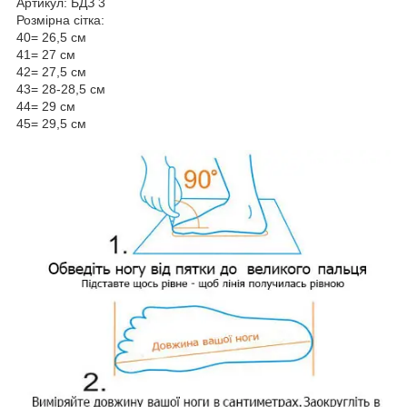
Артикул: БДЗ 3
Розмірна сітка:
40= 26,5 см
41= 27 см
42= 27,5 см
43= 28-28,5 см
44= 29 см
45= 29,5 см