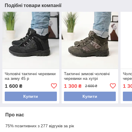
Подібні товари компанії
Чоловічі тактичні черевики
Тактичні зимові чоловічі
Чоло
на зиму 45 р
черевики на хутрі
чере
1 600
1 300
1 3
₴
₴
2 600 ₴
Купити
Купити
Про нас
75% позитивних з 277 відгуків за рік