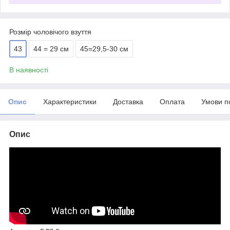
Розмір чоловічого взуття
43
44 = 29 см
45=29,5-30 см
В наявності
Опис
Характеристики
Доставка
Оплата
Умови п
Опис