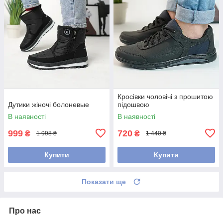
Кросівки чоловічі з прошитою
Дутики жіночі болоневые
підошвою
В наявності
В наявності
999
720
₴
₴
1 998 ₴
1 440 ₴
Купити
Купити
Показати ще
Про нас