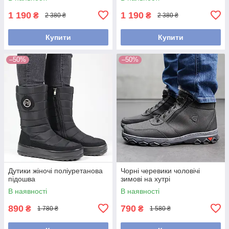
1 190
1 190
₴
₴
2 380 ₴
2 380 ₴
Купити
Купити
–50%
–50%
Дутики жіночі поліуретанова
Чорні черевики чоловічі
підошва
зимові на хутрі
В наявності
В наявності
890
790
₴
₴
1 780 ₴
1 580 ₴