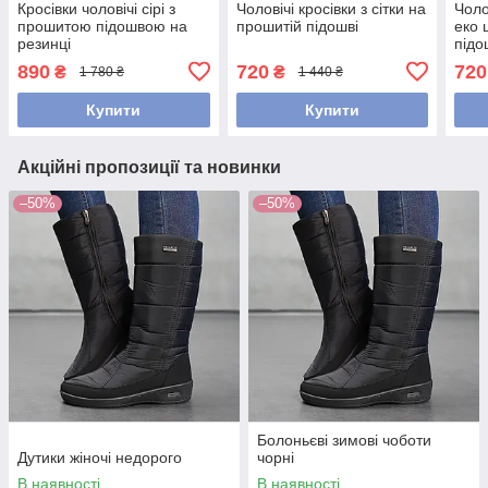
Кросівки чоловічі сірі з
Чоловічі кросівки з сітки на
Чоло
прошитою підошвою на
прошитій підошві
еко 
резинці
підо
890
720
720
₴
₴
1 780 ₴
1 440 ₴
Купити
Купити
Акційні пропозиції та новинки
–50%
–50%
Болоньєві зимові чоботи
Дутики жіночі недорого
чорні
В наявності
В наявності