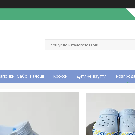
апочки, Сабо, Галоші
Крокси
Дитяче взуття
Розпрод