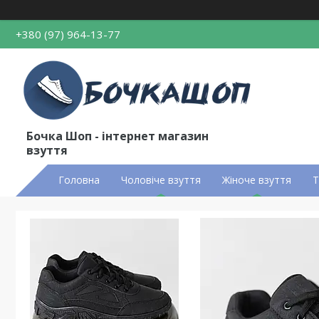
+380 (97) 964-13-77
Бочка Шоп - інтернет магазин
взуття
Головна
Чоловіче взуття
Жіноче взуття
Т