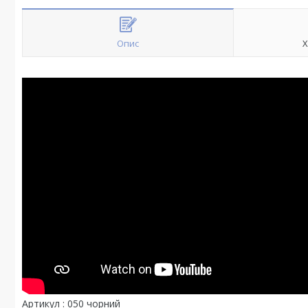
Опис
Х
Артикул : 050 чорний