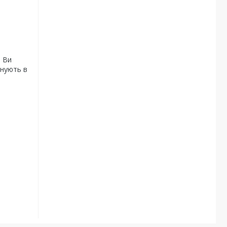
. Ви
днують в