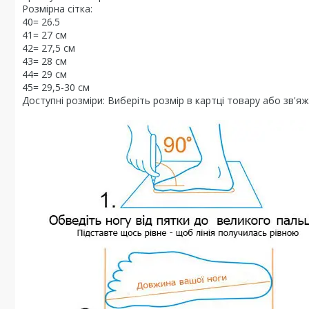
Розмірна сітка:
40= 26.5
41= 27 см
42= 27,5 см
43= 28 см
44= 29 см
45= 29,5-30 см
Доступні розміри: Виберіть розмір в картці товару або зв'я