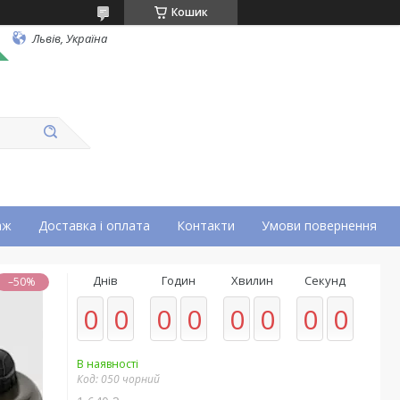
Кошик
Львів, Україна
аж
Доставка і оплата
Контакти
Умови повернення
Днів
Годин
Хвилин
Секунд
–50%
0
0
0
0
0
0
0
0
В наявності
Код:
050 чорний