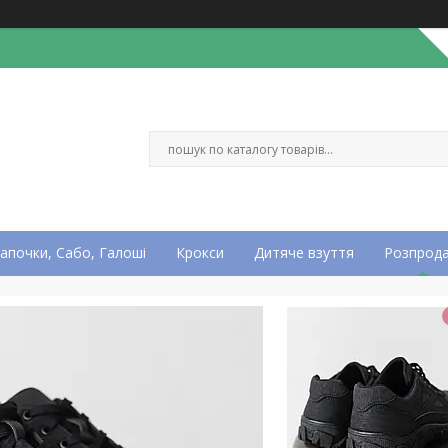
апочки, Сабо, Галоші
Крокси
Дитяче взуття
Розпрод