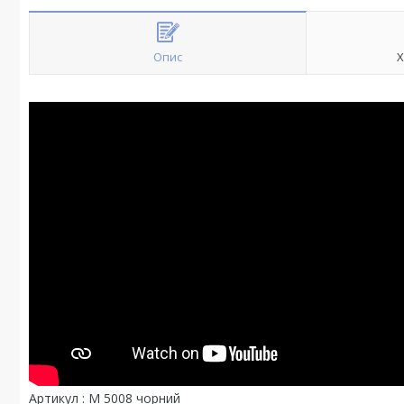
Опис
Х
Артикул : М 5008 чорний