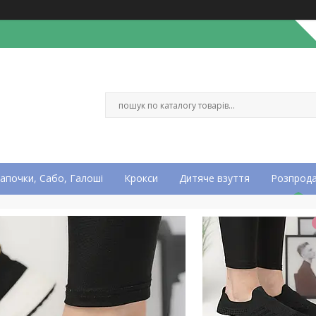
апочки, Сабо, Галоші
Крокси
Дитяче взуття
Розпрод