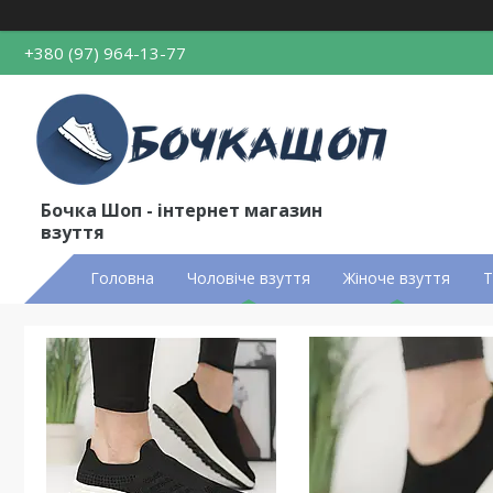
+380 (97) 964-13-77
Бочка Шоп - інтернет магазин
взуття
Головна
Чоловіче взуття
Жіноче взуття
Т