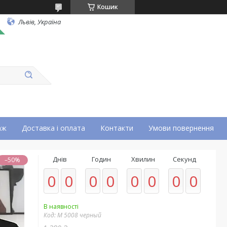
Кошик
Львів, Україна
аж
Доставка і оплата
Контакти
Умови повернення
Днів
Годин
Хвилин
Секунд
–50%
0
0
0
0
0
0
0
0
В наявності
Код:
М 5008 черный