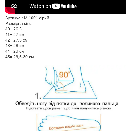
Артикул : М 1001 сірий
Размірна сітка:
40= 26.5
41= 27 см
42= 27,5 см
43= 28 см
44= 29 см
45= 29,5-30 см