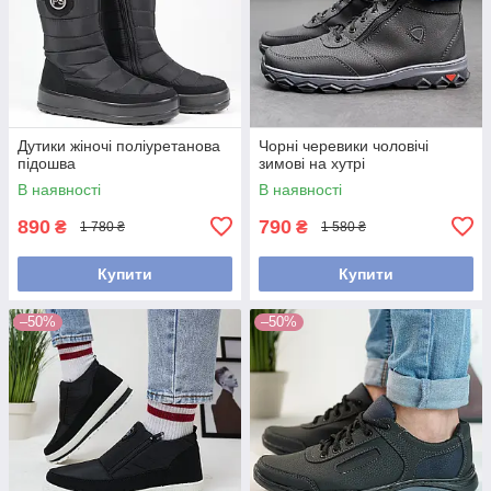
Дутики жіночі поліуретанова
Чорні черевики чоловічі
підошва
зимові на хутрі
В наявності
В наявності
890
790
₴
₴
1 780 ₴
1 580 ₴
Купити
Купити
–50%
–50%