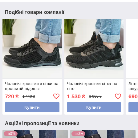
Подібні товари компанії
Чоловічі кросівки з сітки на
Чоловічі кросівки сітка на
Літн
прошитій підошві
літо
шнур
720
1 530
690
₴
₴
1 440 ₴
3 060 ₴
Купити
Купити
Акційні пропозиції та новинки
–50%
–50%