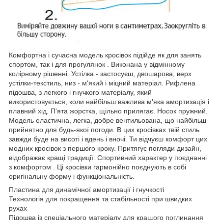
Комфортна і сучасна модель кросівок підійде як для занять
спортом, так і для прогулянок . Виконана у відмінному
колірному рішенні. Устілка - застосуєш, двошарова; верх
устілки-текстиль, низ - м'який і міцний матеріал. Рифлена
підошва, з легкого і гнучкого матеріалу, який
використовується, коли найбільш важлива м'яка амортизація і
плавний хід. П'ята жорстка, щільно прилягає. Носок пружний.
Модель еластична, легка, добре вентильована, що найбільш
прийнятно для будь-якої погоди. В цих кросівках твій стиль
завжди буде на висоті і вдень і вночі. Ти відчуєш комфорт цих
модних кросівок з першого кроку. Притягує погляди дизайн,
відображає кращі традиції. Спортивний характер у поєднанні
з комфортом . Ці кросівки гармонійно поєднують в собі
оригінальну форму і функціональність.
Пластина для динамічної амортизації і гнучкості
Технологія для покращення та стабільності при швидких
рухах
Підошва із спеціального матеріалу для кращого поглинання