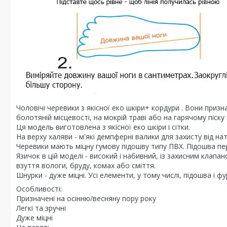
Чоловічі черевики з якісної еко шкіри+ кордури . Вони приз
болотяній місцевості, на мокрій траві або на гарячому піск
Ця модель виготовлена з якісної еко шкіри і сітки.
На верху халяви - м'які демпферні валики для захисту від нат
Черевики мають міцну гумову підошву типу ПВХ. Підошва пер
Язичок в цій моделі - високий і набивний, із захисним клап
взуття вологи, бруду, комах або сміття.
Шнурки - дуже міцні. Усі елементи, у тому числі, підошва і фу
Особливості:
Призначені на осінню/весняну пору року
Легкі та зручні
Дуже міцні