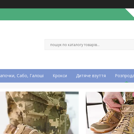
апочки, Сабо, Галоші
Крокси
Дитяче взуття
Розпрод