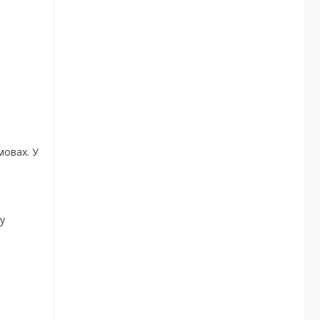
мовах. У
у