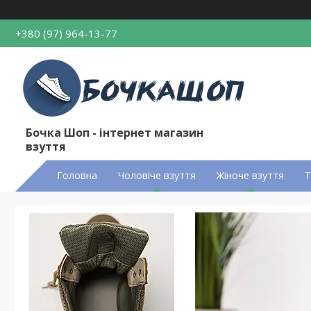
+380 (97) 964-13-77
Бочка Шоп - інтернет магазин
взуття
Головна
Чоловіче взуття
Жіноче взуття
Т