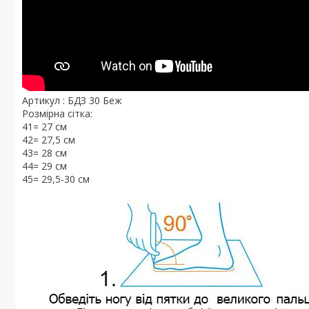
Артикул : БДЗ 30 Беж
Розмірна сітка:
41= 27 см
42= 27,5 см
43= 28 см
44= 29 см
45= 29,5-30 см