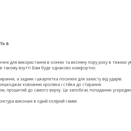
начені для використання в осінню та весняну пору року в тяжких у
у в такому взутті Вам буде однаково комфортно.
ирання, а задник і шкарпетка посилені для захисту від ударів.
ешкоджає ковзанню кросівка і стійка до стирання.
аном, прошитий до самого верху. Це запобігає попаданню усередин
рнітура виконані в одній колірній гаммі.