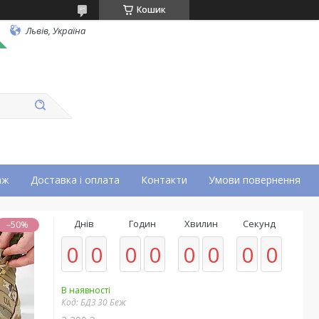
Кошик
Львів, Україна
аж
Доставка і оплата
Контакти
Умови повернення
Днів
Годин
Хвилин
Секунд
–50%
0
0
0
0
0
0
0
0
В наявності
Код:
БДЗ 30 Беж