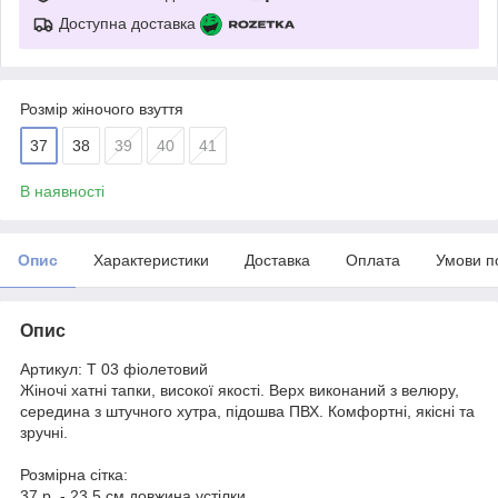
Доступна доставка
Розмір жіночого взуття
37
38
39
40
41
В наявності
Опис
Характеристики
Доставка
Оплата
Умови п
Опис
Артикул: Т 03 фіолетовий
Жіночі хатні тапки, високої якості. Верх виконаний з велюру,
середина з штучного хутра, підошва ПВХ. Комфортні, якісні та
зручні.
Розмірна сітка:
37 р. - 23,5 см довжина устілки