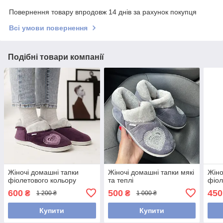
Повернення товару впродовж 14 днів за рахунок покупця
Всі умови повернення
Подібні товари компанії
Жіночі домашні тапки
Жіночі домашні тапки мякі
Жіно
фіолетового кольору
та теплі
фіол
600
500
450
₴
₴
1 200 ₴
1 000 ₴
Купити
Купити