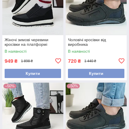
Жіночі зимові черевики
Чоловічі кросівки від
кросівки на платформі
виробника
В наявності
В наявності
949
720
₴
₴
1 898 ₴
1 440 ₴
Купити
Купити
–50%
–50%