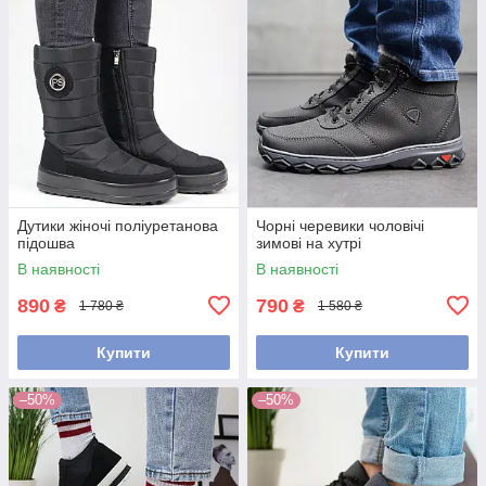
Дутики жіночі поліуретанова
Чорні черевики чоловічі
підошва
зимові на хутрі
В наявності
В наявності
890
790
₴
₴
1 780 ₴
1 580 ₴
Купити
Купити
–50%
–50%