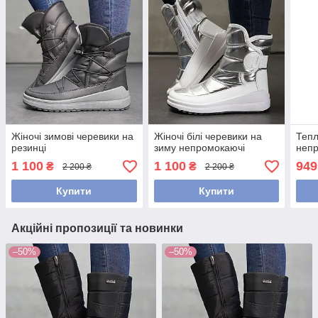
Жіночі зимові черевики на
Жіночі білі черевики на
Тепл
резинці
зиму непромокаючі
неп
1 100
1 100
949
₴
₴
2 200 ₴
2 200 ₴
Купити
Купити
Акційні пропозиції та новинки
–50%
–50%