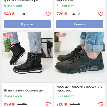
кросівки на платформі
виробника
В наявності
В наявності
949
720
₴
₴
1 898 ₴
1 440 ₴
Купити
Купити
–50%
–50%
Кросівки чоловічі з прошитою
Дутики жіночі болоневые
підошвою
В наявності
В наявності
999
720
₴
₴
1 998 ₴
1 440 ₴