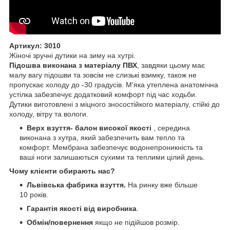
Артикул: 3010
Жіночі зручні дутики на зиму на хутрі.
Підошва виконана з матеріалу ПВХ
, завдяки цьому має
малу вагу підошви та зовсім не слизькі взимку, також не
пропускає холоду до -30 градусів. М'яка утеплена анатомічна
устілка забезпечує додатковий комфорт під час ходьби.
Дутики виготовлені з міцного зносостійкого матеріалу, стійкі до
холоду, вітру та вологи.
Верх взуття- балон високої якості
, середина
виконана з хутра, який забезпечить вам тепло та
комфорт. Мембрана забезпечує водонепроникність та
ваші ноги залишаються сухими та теплими цілий день.
Чому клієнти обирають нас?
Львівська фабрика взуття.
На ринку вже більше
10 років.
Гарантія якості від виробника
.
Обмін/повернення
якщо не підійшов розмір.