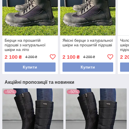
Берци на прошитій
Якісні берци з натуральної
Чоло
підошві з натуральної
шкіри на прошитій підошві
шкір
шкіри на літо
підо
2 100
2 100
2 2
₴
₴
4 200 ₴
4 200 ₴
Купити
Купити
Акційні пропозиції та новинки
–50%
–50%