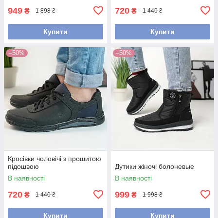
949
720
₴
₴
1 898 ₴
1 440 ₴
Купити
Купити
–50%
–50%
Кросівки чоловічі з прошитою
підошвою
Дутики жіночі болоневые
В наявності
В наявності
720
999
₴
₴
1 440 ₴
1 998 ₴
Купити
Купити