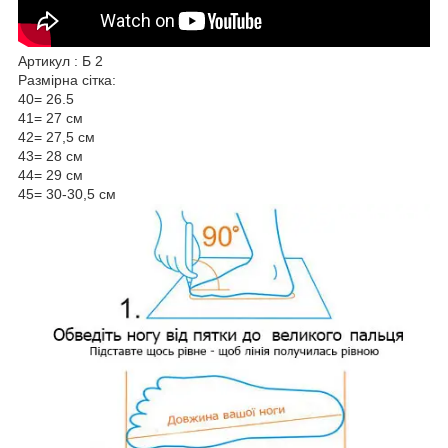
Артикул : Б 2
Размірна сітка:
40= 26.5
41= 27 см
42= 27,5 см
43= 28 см
44= 29 см
45= 30-30,5 см