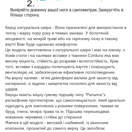
Берці натуральна шкіра - Вони призначені для використання в
теплу і жарку пору року в тяжких умовах. У болотяній
місцевості, на мокрій траві або на гарячому піску в такому
взутті Вам буде однаково комфортне.
Ця модель виготовлена з натуральної шкіри і має на язичку, з
боків стопи і на халявах вставки з тканини Cordura яка має
високу міцність, стійкість до розривів і вологостійкість. Крім
того, вставки з кордуры полегшують взуття і покращують
вентиляцію ніг, забезпечуючи ефективне потоотведение.
На верху халяви - м'які демпферні валики для захисту від
натирання, а задник і шкарпетка посилені для захисту від
ударів.
Берцы мають міцну гумову підошву типу "Panama"з
рельєфним протектором, що самоочищається, який ідеально
підходить для зчеплення з різними поверхнями, такими як
бруд, глина, мокра трава та ін. Підошва перешкоджає
ковзанню черевика і стійка до стирання.
Язичок в цій моделі - високий і набивний, із захисним
клапаном, прошитий до самого верху. Це запобігає