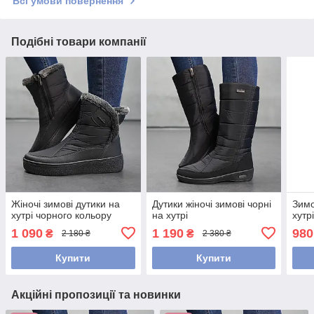
Всі умови повернення
Подібні товари компанії
Жіночі зимові дутики на
Дутики жіночі зимові чорні
Зимо
хутрі чорного кольору
на хутрі
хутр
1 090
1 190
980
₴
₴
2 180 ₴
2 380 ₴
Купити
Купити
Акційні пропозиції та новинки