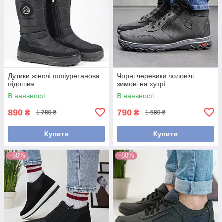
Дутики жіночі поліуретанова
Чорні черевики чоловічі
підошва
зимові на хутрі
В наявності
В наявності
890
790
₴
₴
1 780 ₴
1 580 ₴
Купити
Купити
–50%
–50%