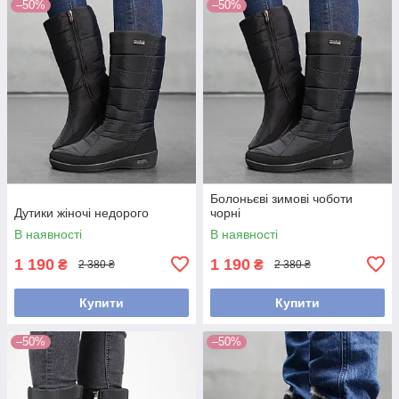
–50%
–50%
Болоньєві зимові чоботи
Дутики жіночі недорого
чорні
В наявності
В наявності
1 190
1 190
₴
₴
2 380 ₴
2 380 ₴
Купити
Купити
–50%
–50%