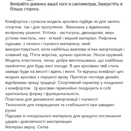
Комфортна і сучасна модель кросівок підійде як для занять
спортом, так і для прогулянок . Виконана у відмінному
колірному рішенні. Устілка - застосуєш, двошарова; верх
устілки-текстиль, низ - м'який і міцний матеріал. Рифлена
підошва, з легкого і гнучкого матеріалу, який
використовується, коли найбільш важлива м'яка амортизація і
плавний хід. П'ята жорстка, щільно прилягає. Носок пружний.
Модель еластична, легка, добре вентильована, що найбільш
прийнятно для будь-якої погоди. В цих кросівках твій стиль
завжди буде на висоті і вдень і вночі. Ти відчуєш комфорт цих
модних кросівок з першого кроку. Притягує погляди дизайн,
відображає кращі традиції. Спортивний характер у поєднанні
з комфортом . Ці кросівки гармонійно поєднують в собі
оригінальну форму і функціональність.
Пластина для динамічної амортизації і гнучкості
Технологія для покращення та стабільності при швидких
рухах
Підошва із спеціального матеріалу для кращого поглинання
ударів і довговічності амотризации
Матеріал верху: Сетка