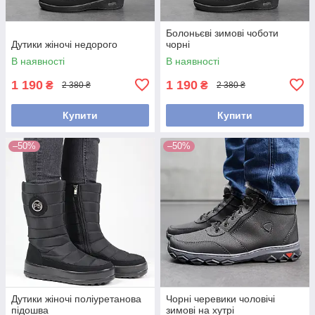
Болоньєві зимові чоботи
Дутики жіночі недорого
чорні
В наявності
В наявності
1 190
1 190
₴
₴
2 380 ₴
2 380 ₴
Купити
Купити
–50%
–50%
Дутики жіночі поліуретанова
Чорні черевики чоловічі
підошва
зимові на хутрі