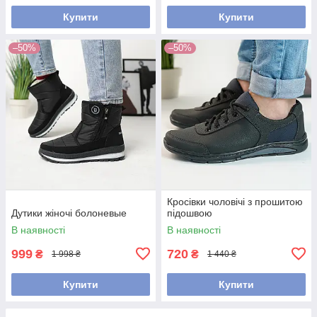
Купити
Купити
–50%
–50%
Кросівки чоловічі з прошитою
Дутики жіночі болоневые
підошвою
В наявності
В наявності
999
720
₴
₴
1 998 ₴
1 440 ₴
Купити
Купити