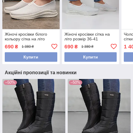
Жіночі кросівки білого
Жіночі кросівки сітка на
Чоло
кольору сітка на літо
літо розмір 36-41
сітки
690
690
1 4
₴
₴
1 380 ₴
1 380 ₴
Купити
Купити
Акційні пропозиції та новинки
–50%
–50%