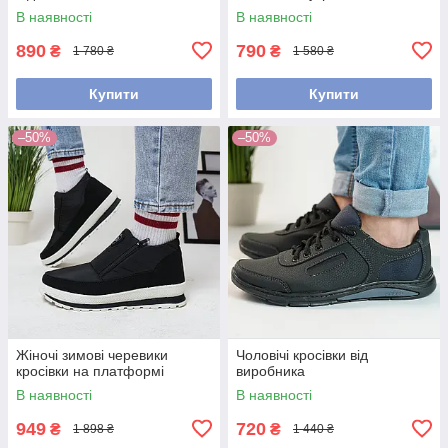
В наявності
В наявності
890
790
₴
₴
1 780 ₴
1 580 ₴
Купити
Купити
–50%
–50%
Жіночі зимові черевики
Чоловічі кросівки від
кросівки на платформі
виробника
В наявності
В наявності
949
720
₴
₴
1 898 ₴
1 440 ₴