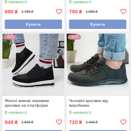
В наявності
В наявності
890
790
₴
₴
1 780 ₴
1 580 ₴
Купити
Купити
–50%
–50%
Жіночі зимові черевики
Чоловічі кросівки від
кросівки на платформі
виробника
В наявності
В наявності
949
720
₴
₴
1 898 ₴
1 440 ₴