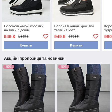
Болонові жіночі кросівки
Болоневі жіночі кросівки
Коро
на білій підошві
теплі на хутрі
хутр
949
949
980
₴
₴
1 898 ₴
1 898 ₴
Купити
Купити
Акційні пропозиції та новинки
–50%
–50%