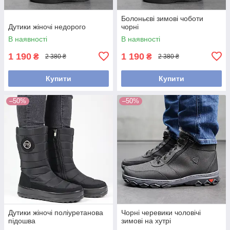
Болоньєві зимові чоботи
Дутики жіночі недорого
чорні
В наявності
В наявності
1 190
1 190
₴
₴
2 380 ₴
2 380 ₴
Купити
Купити
–50%
–50%
Дутики жіночі поліуретанова
Чорні черевики чоловічі
підошва
зимові на хутрі