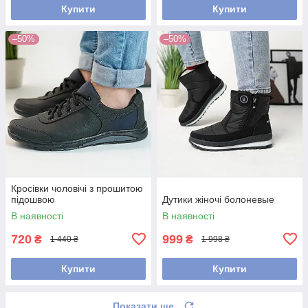
Купити
Купити
–50%
–50%
Кросівки чоловічі з прошитою
підошвою
Дутики жіночі болоневые
В наявності
В наявності
720
999
₴
₴
1 440 ₴
1 998 ₴
Купити
Купити
Показати ще