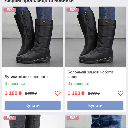
Акційні пропозиції та новинки
–50%
–50%
Болоньєві зимові чоботи
Дутики жіночі недорого
чорні
В наявності
В наявності
1 190
1 190
₴
₴
2 380 ₴
2 380 ₴
Купити
Купити
–50%
–50%