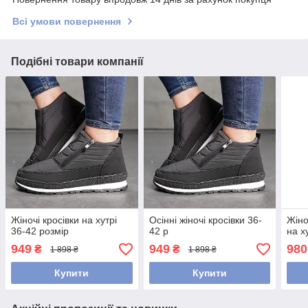
Всі умови повернення
Подібні товари компанії
Жіночі кросівки на хутрі
Осінні жіночі кросівки 36-
Жіно
36-42 розмір
42 р
на х
949
949
980
₴
₴
1 898 ₴
1 898 ₴
Купити
Купити