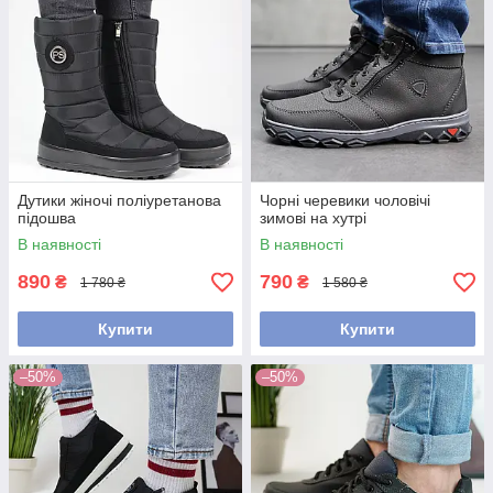
Дутики жіночі поліуретанова
Чорні черевики чоловічі
підошва
зимові на хутрі
В наявності
В наявності
890
790
₴
₴
1 780 ₴
1 580 ₴
Купити
Купити
–50%
–50%