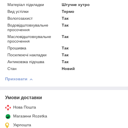
Матеріал підкладки
Штучне хутро
Вид устілки
Термо
Вологозахист
Так
Водовідштовхувальне
Так
просочення
Масловідштовхувальне
Так
просочення
Прошивка
Так
Посилюючі накладки
Так
Антиковзка підошва
Так
Стан
Новий
Приховати
Умови доставки
Нова Пошта
Магазини Rozetka
Укрпошта