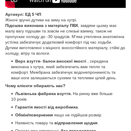
Артикул: ЕД 5 ЧП
Жіночі зручні дутики на зиму на хутрі.
Підошва виконана з матеріалу ПВХ
, завдяки цьому має
малу вагу підошви та зовсім не слизькі взимку, також не
пропускає холоду до -30 градусів. М'яка утеплена анатомічна
устілка забезпечує додатковий комфорт під час ходьби.
Дутики виготовлені з міцного зносостійкого матеріалу, стійкі до
холоду, вітру та вологи.
Верх взуття- балон високої якості
, середина
виконана з хутра, який забезпечить вам тепло та
комфорт. Мембрана забезпечує водонепроникність та
ваші ноги залишаються сухими та теплими цілий день.
Чому клієнти обирають нас?
Львівська фабрика взуття.
На ринку вже більше
10 років.
Гарантія якості від виробника
.
Обмін/повернення
якщо не підійшов розмір.
Наявність товару та
відправлення щодня
.
Оплата при отриманні,
без передоплати
.