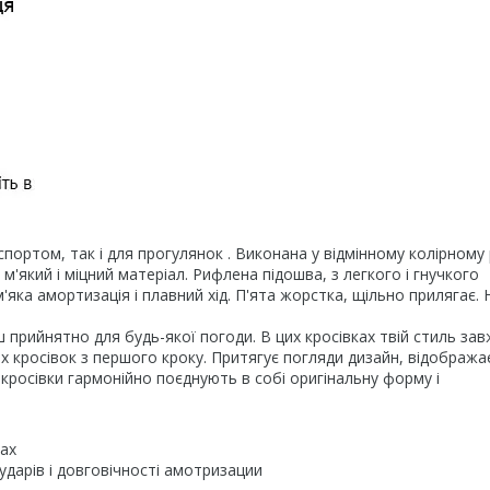
портом, так і для прогулянок . Виконана у відмінному колірному 
 м'який і міцний матеріал. Рифлена підошва, з легкого і гнучкого
яка амортизація і плавний хід. П'ята жорстка, щільно прилягає.
прийнятно для будь-якої погоди. В цих кросівках твій стиль за
них кросівок з першого кроку. Притягує погляди дизайн, відобража
 кросівки гармонійно поєднують в собі оригінальну форму і
хах
ударів і довговічності амотризации