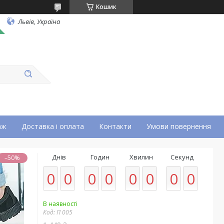
Кошик
Львів, Україна
аж
Доставка і оплата
Контакти
Умови повернення
Днів
Годин
Хвилин
Секунд
–50%
0
0
0
0
0
0
0
0
В наявності
Код:
П 005