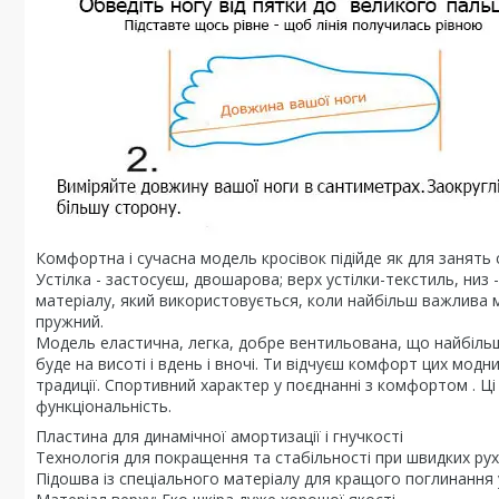
Комфортна і сучасна модель кросівок підійде як для занять с
Устілка - застосуєш, двошарова; верх устілки-текстиль, низ -
матеріалу, який використовується, коли найбільш важлива м'
пружний.
Модель еластична, легка, добре вентильована, що найбільш 
буде на висоті і вдень і вночі. Ти відчуєш комфорт цих мод
традиції. Спортивний характер у поєднанні з комфортом . Ці
функціональність.
Пластина для динамічної амортизації і гнучкості
Технологія для покращення та стабільності при швидких ру
Підошва із спеціального матеріалу для кращого поглинання 