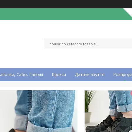
апочки, Сабо, Галоші
Крокси
Дитяче взуття
Розпрод