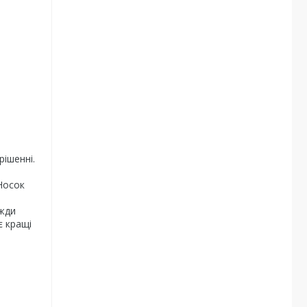
рішенні.
 Носок
вжди
є кращі