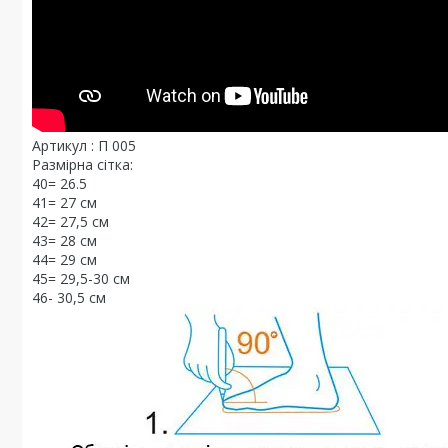
Артикул : П 005
Размірна сітка:
40= 26.5
41= 27 см
42= 27,5 см
43= 28 см
44= 29 см
45= 29,5-30 см
46- 30,5 см