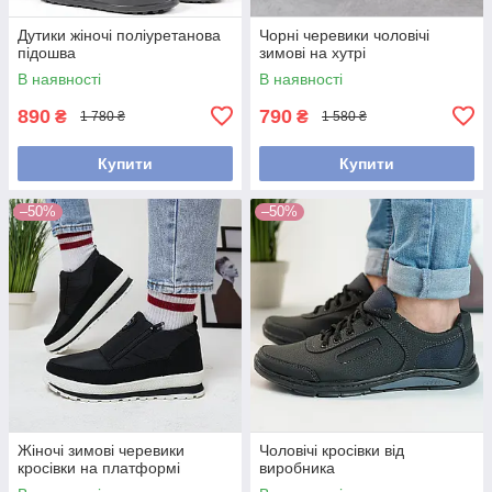
Дутики жіночі поліуретанова
Чорні черевики чоловічі
підошва
зимові на хутрі
В наявності
В наявності
890
790
₴
₴
1 780 ₴
1 580 ₴
Купити
Купити
–50%
–50%
Жіночі зимові черевики
Чоловічі кросівки від
кросівки на платформі
виробника