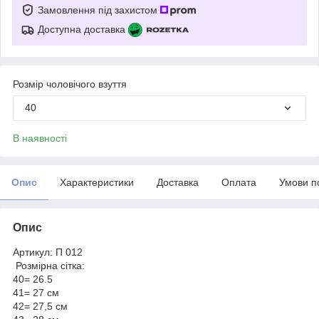
Замовлення під захистом
Доступна доставка
Розмір чоловічого взуття
40
В наявності
Опис
Характеристики
Доставка
Оплата
Умови п
Опис
Артикул: П 012
Розмірна сітка:
40= 26.5
41= 27 см
42= 27,5 см