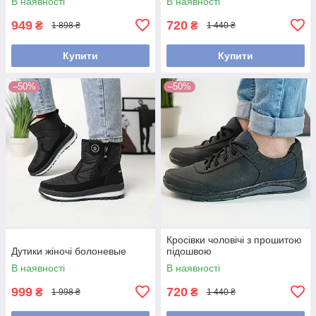
В наявності
В наявності
949
720
₴
₴
1 898 ₴
1 440 ₴
Купити
Купити
–50%
–50%
Кросівки чоловічі з прошитою
Дутики жіночі болоневые
підошвою
В наявності
В наявності
999
720
₴
₴
1 998 ₴
1 440 ₴