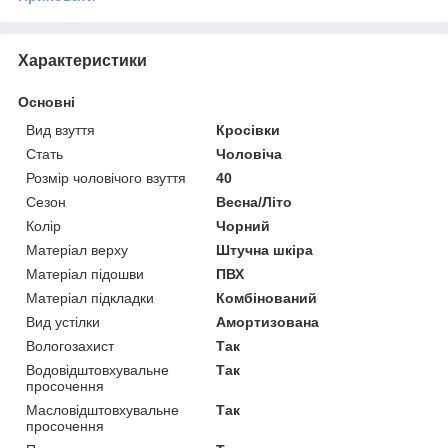
Характеристики
Основні
Вид взуття
Кросівки
Стать
Чоловіча
Розмір чоловічого взуття
40
Сезон
Весна/Літо
Колір
Чорний
Матеріал верху
Штучна шкіра
Матеріал підошви
ПВХ
Матеріал підкладки
Комбінований
Вид устілки
Амортизована
Вологозахист
Так
Водовідштовхувальне
Так
просочення
Масловідштовхувальне
Так
просочення