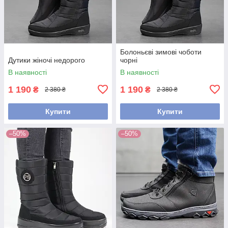
Болоньєві зимові чоботи
Дутики жіночі недорого
чорні
В наявності
В наявності
1 190
1 190
₴
₴
2 380 ₴
2 380 ₴
Купити
Купити
–50%
–50%