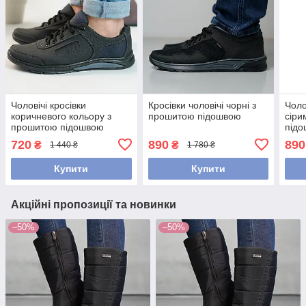
Чоловічі кросівки
Кросівки чоловічі чорні з
Чоло
коричневого кольору з
прошитою підошвою
сіри
прошитою підошвою
під
720
890
890
₴
₴
1 440 ₴
1 780 ₴
Купити
Купити
Акційні пропозиції та новинки
–50%
–50%