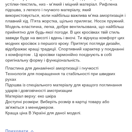
устілки-текстиль, низ - м'який і міцний матеріал. Рифлена
підошва, з легкого і гнучкого матеріалу, який
використовується, коли найбільш важлива м'яка амортизація і
плавний хід. П'ята жорстка, щільно прилягає. Носок пружний.
Модель еластична, легка, добре вентильована, що найбільш
прийнятно для будь-якої погоди. В цих кросівках твій стиль
завжди буде на висоті і вдень і вночі. Ти відчуєш комфорт цих
модних кросівок з першого кроку. Притягує погляди дизайн,
відображає кращі традиції. Спортивний характер у поєднанні
з комфортом . Ці кросівки гармонійно поєднують в собі
оригінальну форму і функціональність.
Пластина для динамічної амортизації і гнучкості
Технологія для покращення та стабільності при швидких
рухах
Підошва із спеціального матеріалу для кращого поглинання
ударів і довговічності амотризации
Матеріал верху: еко шкіра
Доступні розміри: Виберіть розмір в картці товару або
зв'яжіться з менеджером.
Краща ціна В Україні для даної моделі.
Приховати