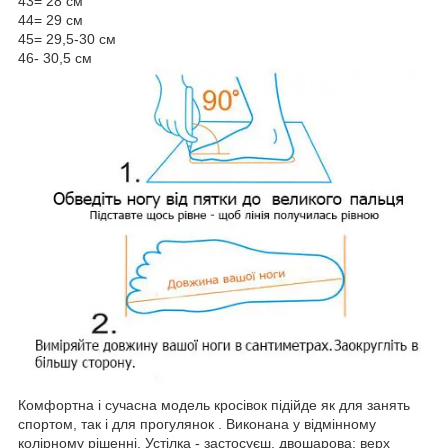
43= 28 см
44= 29 см
45= 29,5-30 см
46- 30,5 см
Комфортна і сучасна модель кросівок підійде як для занять
спортом, так і для прогулянок . Виконана у відмінному
колірному рішенні. Устілка - застосуєш, двошарова; верх