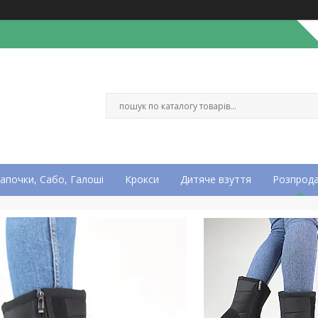
апочки, Сабо, Галоші
Крокси
Дитяче взуття
Розпрод