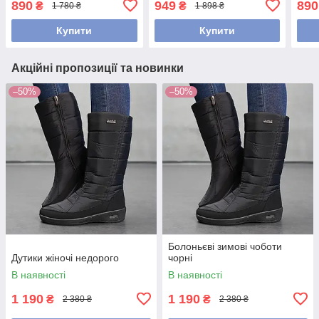
890
949
890
₴
₴
1 780 ₴
1 898 ₴
Купити
Купити
Акційні пропозиції та новинки
–50%
–50%
Болоньєві зимові чоботи
Дутики жіночі недорого
чорні
В наявності
В наявності
1 190
1 190
₴
₴
2 380 ₴
2 380 ₴