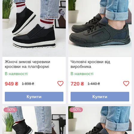
Жіночі зимові черевики
Чоловічі кросівки від
кросівки на платформі
виробника
В наявності
В наявності
949
720
₴
₴
1 898 ₴
1 440 ₴
Купити
Купити
–50%
–50%