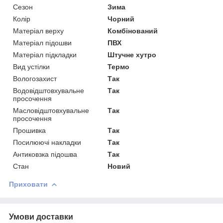
Сезон
Зима
Колір
Чорний
Матеріал верху
Комбінований
Матеріал підошви
ПВХ
Матеріал підкладки
Штучне хутро
Вид устілки
Термо
Вологозахист
Так
Водовідштовхувальне
Так
просочення
Масловідштовхувальне
Так
просочення
Прошивка
Так
Посилюючі накладки
Так
Антиковзка підошва
Так
Стан
Новий
Приховати
Умови доставки