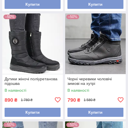
Купити
Купити
–50%
–50%
Дутики жіночі поліуретанова
Чорні черевики чоловічі
підошва
зимові на хутрі
В наявності
В наявності
890
790
₴
₴
1 780 ₴
1 580 ₴
Купити
Купити
–50%
–50%